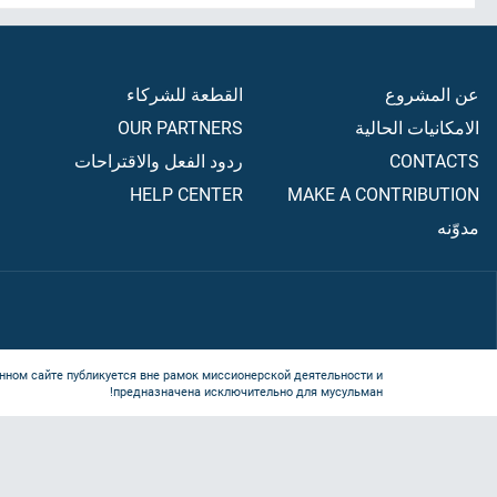
عن المشروع
القطعة للشركاء
الامكانيات الحالية
OUR PARTNERS
CONTACTS
ردود الفعل والاقتراحات
HELP CENTER
MAKE A CONTRIBUTION
مدوّنه
нном сайте публикуется вне рамок миссионерской деятельности и
предназначена исключительно для мусульман!