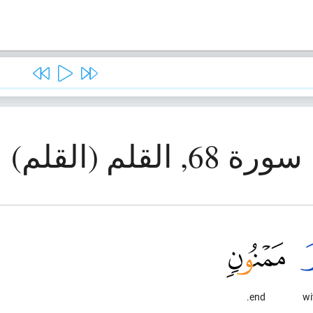
سورة 68, القلم (القلم)
end.
wi