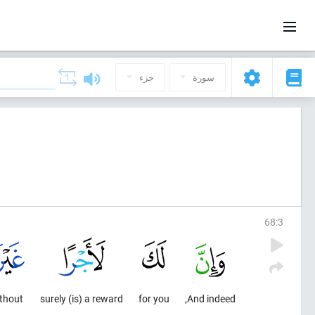
سورة
جزء
68
:
3
thout
surely (is) a reward
for you
And indeed,