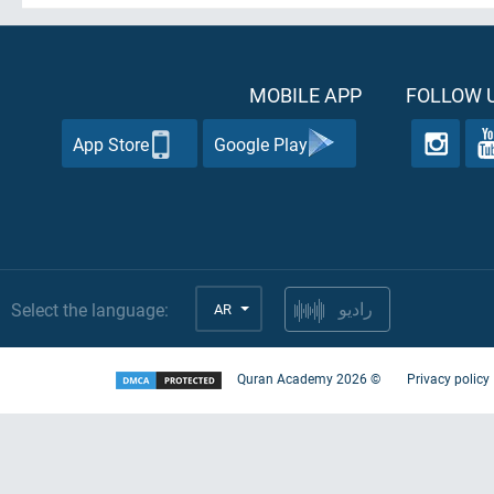
MOBILE APP
FOLLOW U
App Store
Google Play
Select the language:
AR
راديو
Quran Academy
2026
©
Privacy policy