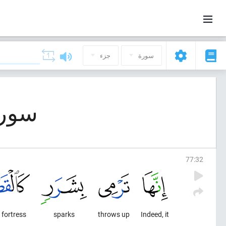
سورة
جزء
سورة 77, المرسلات 
77
:
32
 fortress,
sparks
throws up
Indeed, it