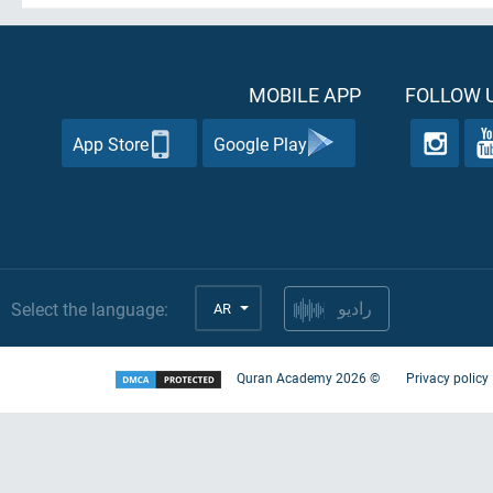
MOBILE APP
FOLLOW U
App Store
Google Play
Select the language:
AR
راديو
Quran Academy
2026
©
Privacy policy