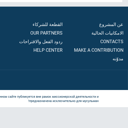
عن المشروع
القطعة للشركاء
الامكانيات الحالية
OUR PARTNERS
CONTACTS
ردود الفعل والاقتراحات
HELP CENTER
MAKE A CONTRIBUTION
مدوّنه
нном сайте публикуется вне рамок миссионерской деятельности и
предназначена исключительно для мусульман!