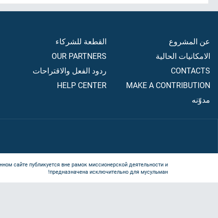
عن المشروع
القطعة للشركاء
الامكانيات الحالية
OUR PARTNERS
CONTACTS
ردود الفعل والاقتراحات
HELP CENTER
MAKE A CONTRIBUTION
مدوّنه
нном сайте публикуется вне рамок миссионерской деятельности и
предназначена исключительно для мусульман!