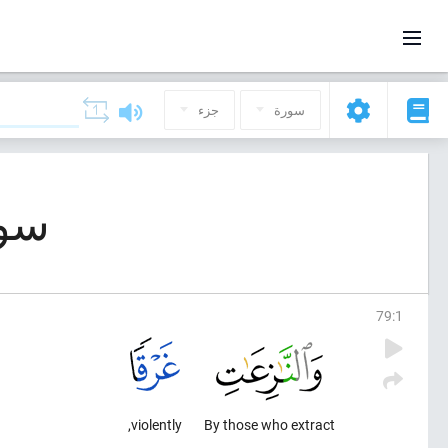
سورة
جزء
سورة 79, الن
79
:
1
violently,
By those who extract