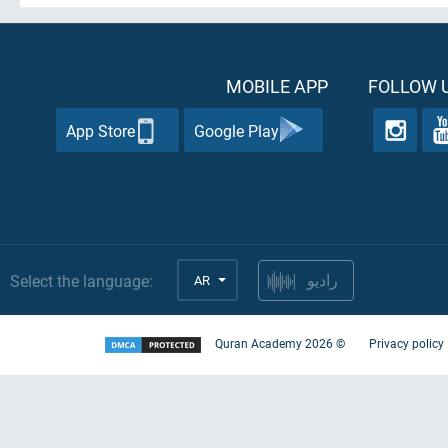
MOBILE APP
FOLLOW U
App Store
Google Play
Select the language:
AR
راديو
Quran Academy
2026
©
Privacy policy