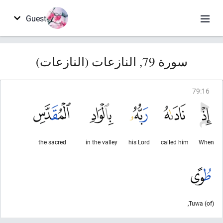
Guest
سورة 79, النازعات (النازعات)
79
:
16
the sacred
in the valley
his Lord
called him
When
(of) Tuwa,