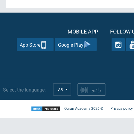
MOBILE APP
FOLLOW U
App Store
Google Play
Select the language:
AR
راديو
Quran Academy
2026
©
Privacy policy