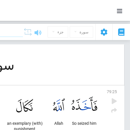
سورة
جزء
سورة 79, الن
79
:
25
(with) an exemplary
Allah
So seized him
punishment