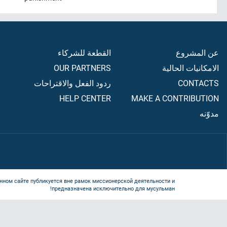
عن المشروع
القطعة للشركاء
الامكانيات الحالية
OUR PARTNERS
CONTACTS
ردود الفعل والاقتراحات
HELP CENTER
MAKE A CONTRIBUTION
مدوّنه
нном сайте публикуется вне рамок миссионерской деятельности и
предназначена исключительно для мусульман!