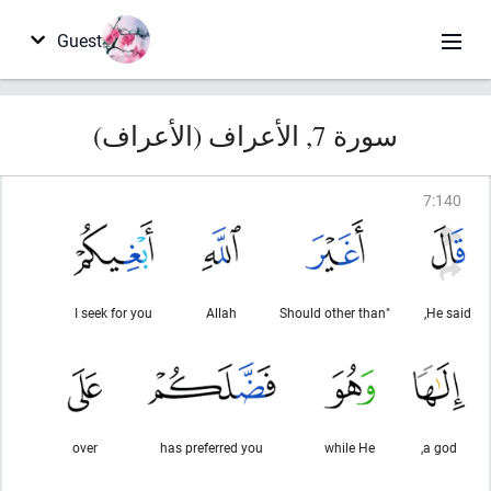
Guest
سورة 7, الأعراف (الأعراف)
7
:
140
I seek for you
Allah
"Should other than
He said,
over
has preferred you
while He
a god,