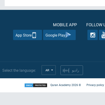
MOBILE APP
FOLLOW U
App Store
Google Play
Select the language:
AR
راديو
Quran Academy
2026
©
Privacy policy