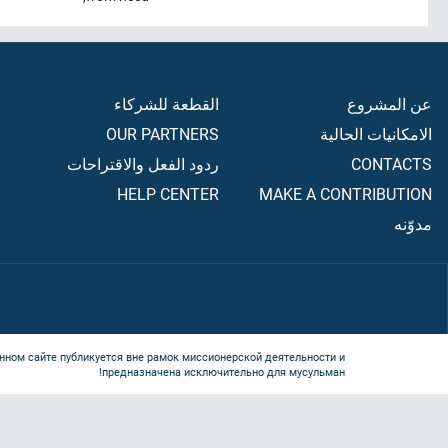
عن المشروع
القطعة للشركاء
الامكانيات الحالية
OUR PARTNERS
CONTACTS
ردود الفعل والاقتراحات
HELP CENTER
MAKE A CONTRIBUTION
مدوّنه
нном сайте публикуется вне рамок миссионерской деятельности и
предназначена исключительно для мусульман!