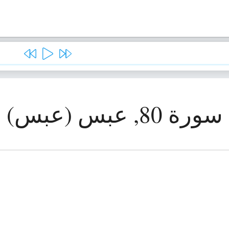
سورة 80, عبس (عبس)