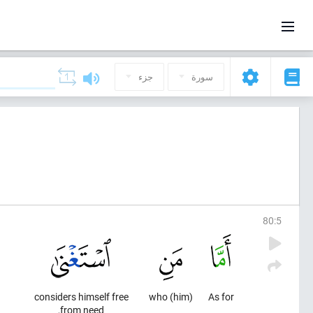
سورة
جزء
80
:
5
considers himself free
(him) who
As for
from need,