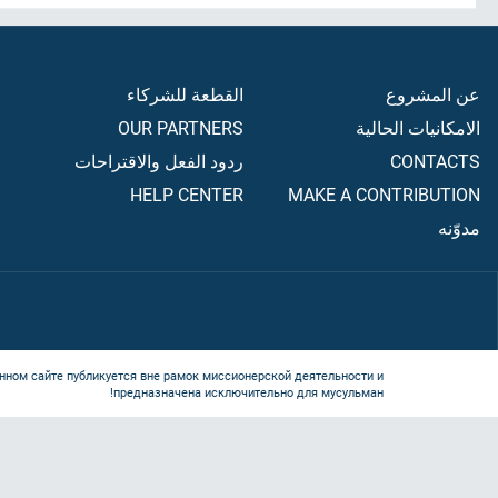
عن المشروع
القطعة للشركاء
الامكانيات الحالية
OUR PARTNERS
CONTACTS
ردود الفعل والاقتراحات
HELP CENTER
MAKE A CONTRIBUTION
مدوّنه
нном сайте публикуется вне рамок миссионерской деятельности и
предназначена исключительно для мусульман!