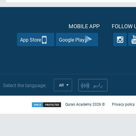
MOBILE APP
FOLLOW U
App Store
Google Play
Select the language:
AR
راديو
Quran Academy
2026
©
Privacy policy