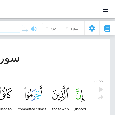
سورة
جزء
سورة 83, المطففين (
83
:
29
used to
committed crimes
those who
Indeed,