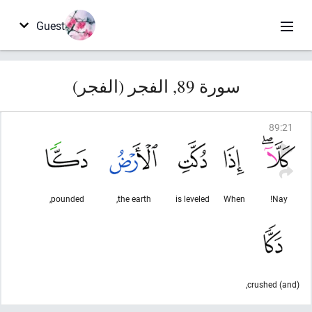
Guest
سورة 89, الفجر (الفجر)
89
:
21
pounded,
the earth,
is leveled
When
Nay!
(and) crushed,