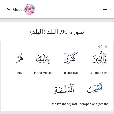
Guest
سورة 90, البلد (البلد)
90
:
19
they
in Our Verses,
disbelieve
But those who
(of) the left (hand).
(are the) companions