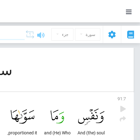
سورة
جزء
سورة 91,
91
:
7
proportioned it,
and (He) Who
And (the) soul