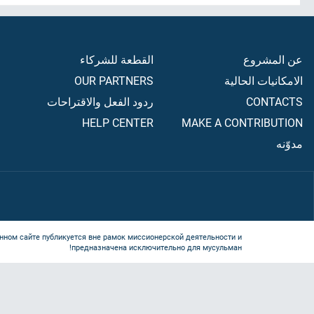
عن المشروع
القطعة للشركاء
الامكانيات الحالية
OUR PARTNERS
CONTACTS
ردود الفعل والاقتراحات
HELP CENTER
MAKE A CONTRIBUTION
مدوّنه
нном сайте публикуется вне рамок миссионерской деятельности и
предназначена исключительно для мусульман!