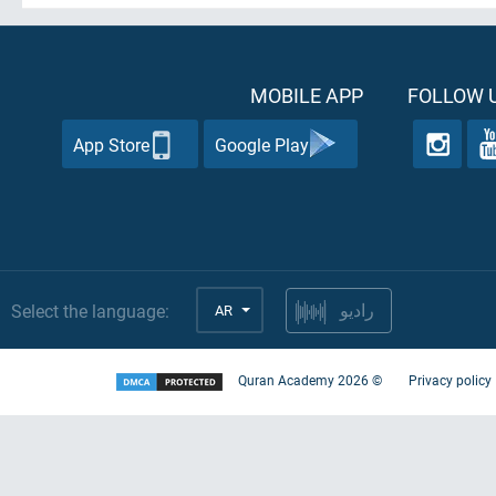
MOBILE APP
FOLLOW U
App Store
Google Play
Select the language:
AR
راديو
Quran Academy
2026
©
Privacy policy