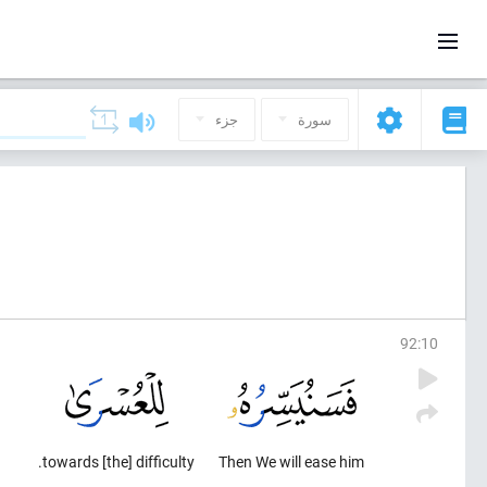
سورة
جزء
92
:
10
towards [the] difficulty.
Then We will ease him