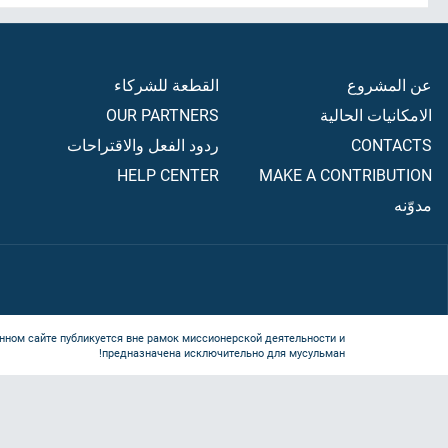
عن المشروع
القطعة للشركاء
الامكانيات الحالية
OUR PARTNERS
CONTACTS
ردود الفعل والاقتراحات
HELP CENTER
MAKE A CONTRIBUTION
مدوّنه
нном сайте публикуется вне рамок миссионерской деятельности и
предназначена исключительно для мусульман!