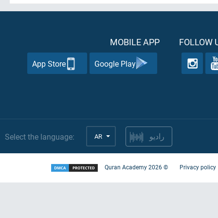
MOBILE APP
FOLLOW U
App Store
Google Play
Select the language:
AR
راديو
Quran Academy
2026
©
Privacy policy