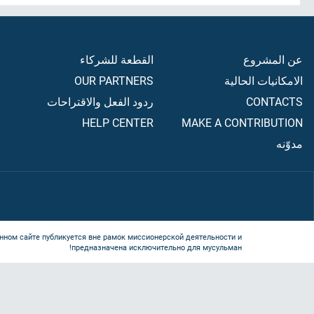
عن المشروع
القطعة للشركاء
الامكانيات الحالية
OUR PARTNERS
CONTACTS
ردود الفعل والاقتراحات
HELP CENTER
MAKE A CONTRIBUTION
مدوّنه
нном сайте публикуется вне рамок миссионерской деятельности и
предназначена исключительно для мусульман!