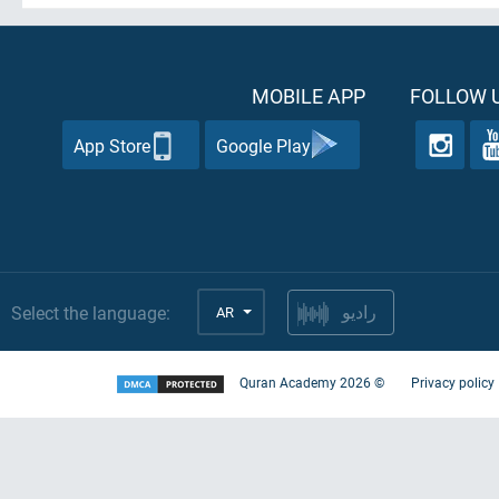
MOBILE APP
FOLLOW U
App Store
Google Play
Select the language:
AR
راديو
Quran Academy
2026
©
Privacy policy