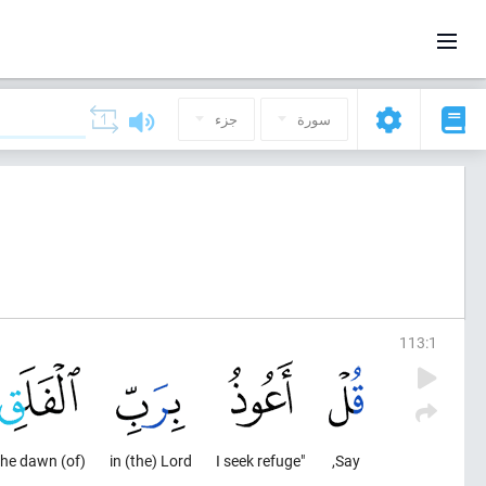
سورة
جزء
س
113
:
1
(of) the dawn,
in (the) Lord
"I seek refuge
Say,