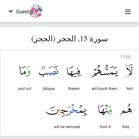
Guest
سورة 15, الحجر (الحجر)
15
:
48
and not
fatigue,
therein
will touch them
Not
will be removed.
from it
they