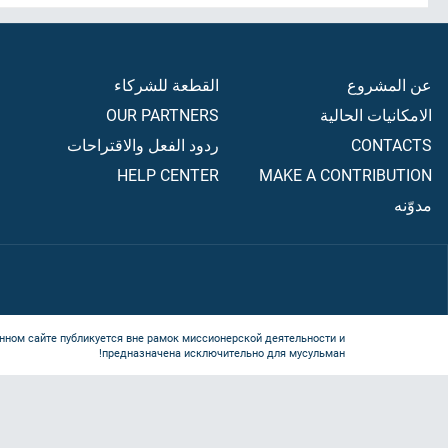
عن المشروع
القطعة للشركاء
الامكانيات الحالية
OUR PARTNERS
CONTACTS
ردود الفعل والاقتراحات
HELP CENTER
MAKE A CONTRIBUTION
مدوّنه
нном сайте публикуется вне рамок миссионерской деятельности и
предназначена исключительно для мусульман!