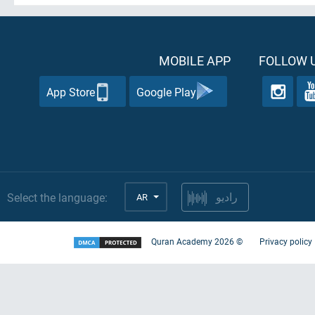
MOBILE APP
FOLLOW U
App Store
Google Play
Select the language:
AR
راديو
Quran Academy
2026
©
Privacy policy