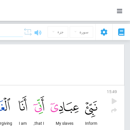
سورة
جزء
15
:
49
rgiving,
I am
that I,
My slaves
Inform