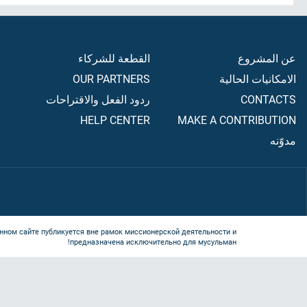
عن المشروع
القطعة للشركاء
الامكانيات الحالية
OUR PARTNERS
CONTACTS
ردود الفعل والاقتراحات
HELP CENTER
MAKE A CONTRIBUTION
مدوّنه
нном сайте публикуется вне рамок миссионерской деятельности и
предназначена исключительно для мусульман!