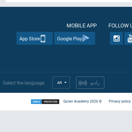
MOBILE APP
FOLLOW U
App Store
Google Play
Select the language:
AR
راديو
Quran Academy
2026
©
Privacy policy