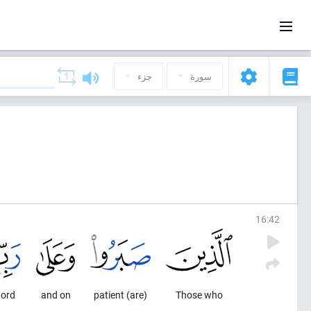
سورة
جزء
16
:
42
Lord
and on
(are) patient
Those who