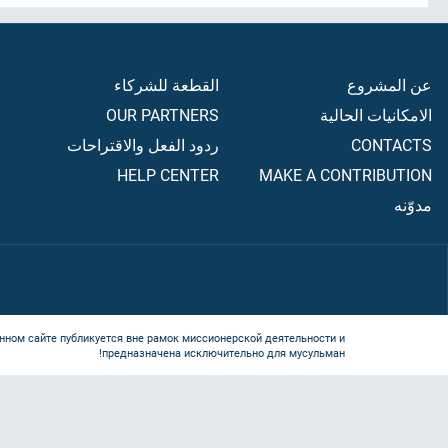
عن المشروع
القطعة للشركاء
الامكانيات الحالية
OUR PARTNERS
CONTACTS
ردود الفعل والاقتراحات
HELP CENTER
MAKE A CONTRIBUTION
مدوّنه
нном сайте публикуется вне рамок миссионерской деятельности и
предназначена исключительно для мусульман!