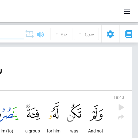
سورة
جزء
سو
18
:
43
(to) help him
a group
for him
was
And not