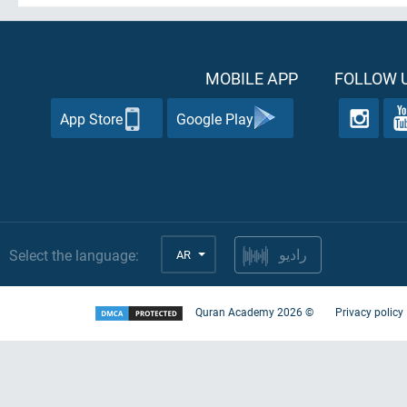
MOBILE APP
FOLLOW U
App Store
Google Play
Select the language:
AR
راديو
Quran Academy
2026
©
Privacy policy