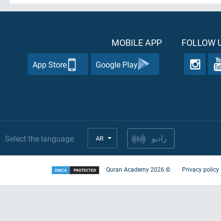
MOBILE APP
FOLLOW U
App Store
Google Play
Select the language:
AR
راديو
Quran Academy
2026
©
Privacy policy