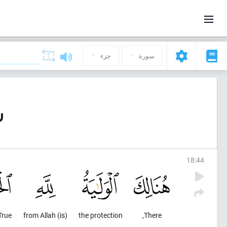
سورة
جزء
سو
18
:
44
True.
(is) from Allah
the protection
There,