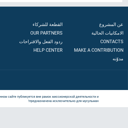
عن المشروع
القطعة للشركاء
الامكانيات الحالية
OUR PARTNERS
CONTACTS
ردود الفعل والاقتراحات
HELP CENTER
MAKE A CONTRIBUTION
مدوّنه
нном сайте публикуется вне рамок миссионерской деятельности и
предназначена исключительно для мусульман!