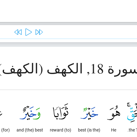
رة 18, الكهف (الكهف)
(for) the final end.
and (the) best
(to) reward
(is the) best
He
the 