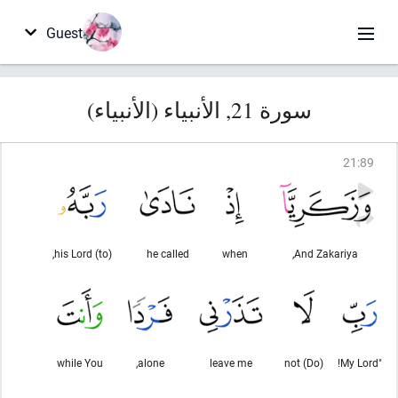
Guest
سورة 21, الأنبياء (الأنبياء)
21
:
89
(to) his Lord,
he called
when
And Zakariya,
while You
alone,
leave me
(Do) not
"My Lord!