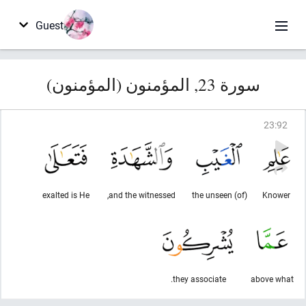
Guest
سورة 23, المؤمنون (المؤمنون)
23
:
92
exalted is He
and the witnessed,
(of) the unseen
Knower
they associate.
above what