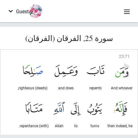
Guest
سورة 25, الفرقان (الفرقان)
25
:
71
righteous (deeds),
and does
repents
And whoever
(with) repentance.
Allah
to
turns
then indeed, he