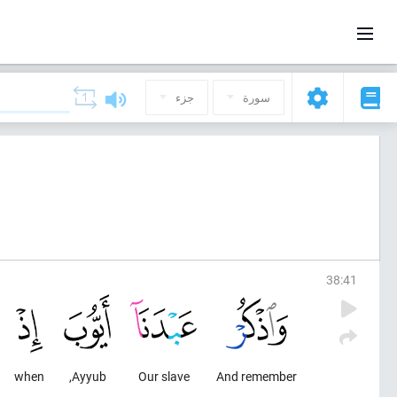
سورة
جزء
38
:
41
when
Ayyub,
Our slave
And remember