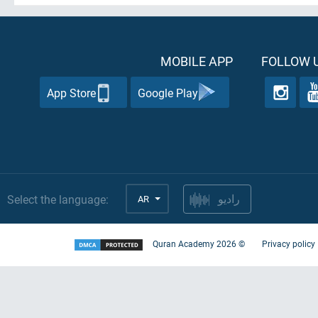
MOBILE APP
FOLLOW U
App Store
Google Play
Select the language:
AR
راديو
Quran Academy
2026
©
Privacy policy