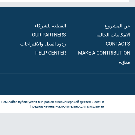
عن المشروع
القطعة للشركاء
الامكانيات الحالية
OUR PARTNERS
CONTACTS
ردود الفعل والاقتراحات
HELP CENTER
MAKE A CONTRIBUTION
مدوّنه
нном сайте публикуется вне рамок миссионерской деятельности и
предназначена исключительно для мусульман!