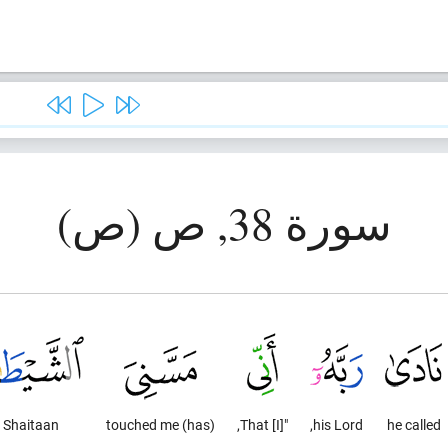
سورة 38, ص (ص)
Shaitaan
(has) touched me
"That [I],
his Lord,
he called