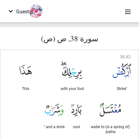
Guest
سورة 38, ص (ص)
38
:
42
This
with your foot.
"Strike
and a drink."
cool
(is a spring of) water to
bathe,