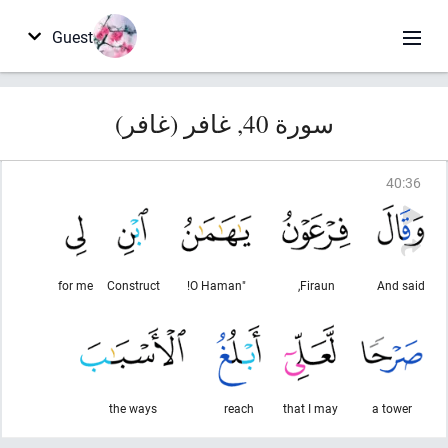
Guest
سورة 40, غافر (غافر)
40
:
36
for me
Construct
"O Haman!
Firaun,
And said
the ways
reach
that I may
a tower