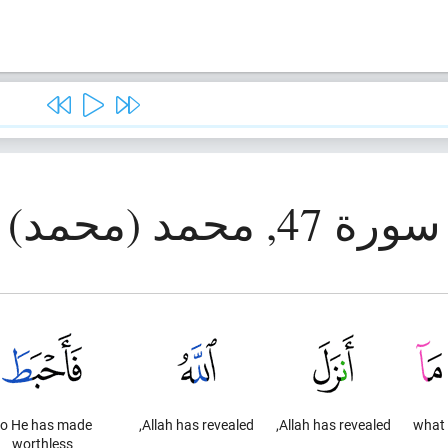
سورة 47, محمد (محمد)
o He has made
Allah has revealed,
Allah has revealed,
what
worthless