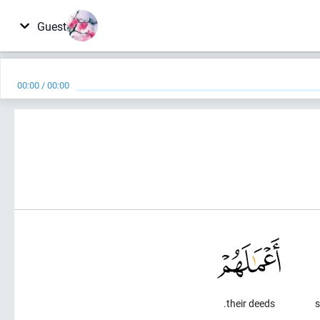
Guest
00:00
/
00:00
their deeds.
s