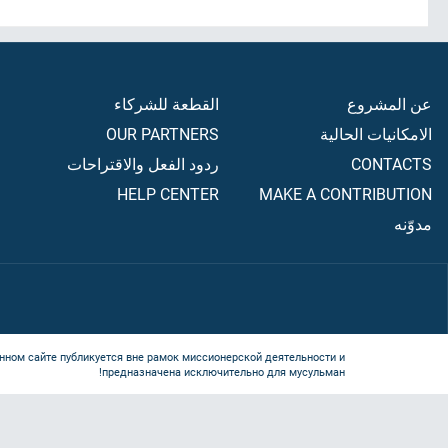
عن المشروع
القطعة للشركاء
الامكانيات الحالية
OUR PARTNERS
CONTACTS
ردود الفعل والاقتراحات
HELP CENTER
MAKE A CONTRIBUTION
مدوّنه
нном сайте публикуется вне рамок миссионерской деятельности и
предназначена исключительно для мусульман!