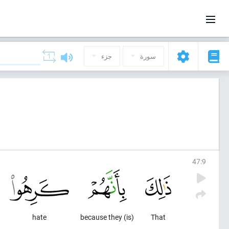
سورة
جزء
47
:
9
hate
(is) because they
That