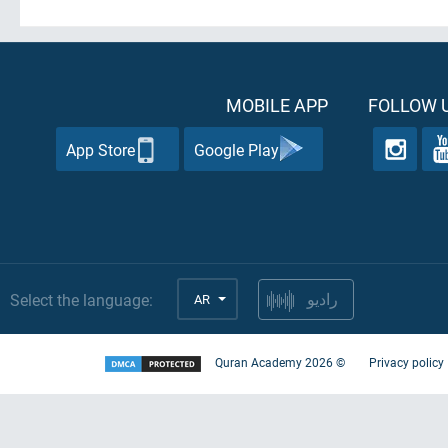
MOBILE APP
FOLLOW U
App Store
Google Play
Select the language:
AR
راديو
Quran Academy
2026
©
Privacy policy