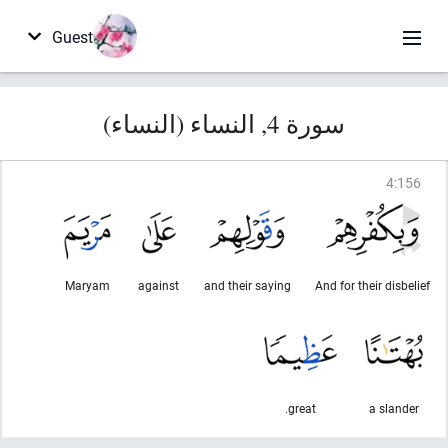
Guest
سورة 4, النساء (النساء)
4
:
156
Maryam
against
and their saying
And for their disbelief
great.
a slander