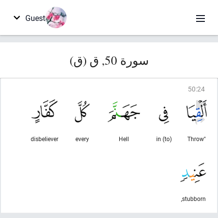
Guest
سورة 50, ق (ق)
50
:
24
disbeliever
every
Hell
in (to)
"Throw
stubborn,