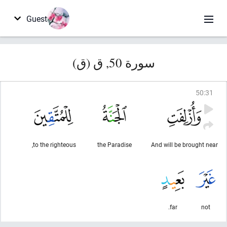
Guest
سورة 50, ق (ق)
50
:
31
to the righteous,
the Paradise
And will be brought near
far.
not