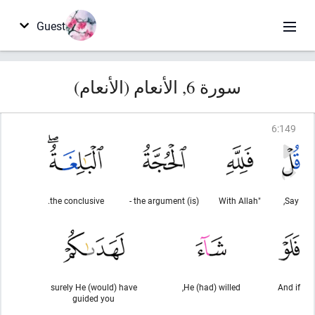
Guest
سورة 6, الأنعام (الأنعام)
6
:
149
the conclusive.
(is) the argument -
"With Allah
Say,
surely He (would) have
He (had) willed,
And if
guided you