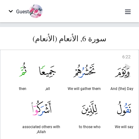
Guest
سورة 6, الأنعام (الأنعام)
6
:
22
then
all,
We will gather them
And (the) Day
associated others with
to those who
We will say
Allah,