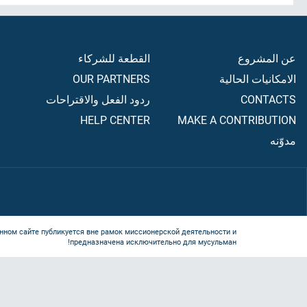
عن المشروع
القطعة للشركاء
الامكانيات الحالية
OUR PARTNERS
CONTACTS
ردود الفعل والاقتراحات
HELP CENTER
MAKE A CONTRIBUTION
مدوّنه
нном сайте публикуется вне рамок миссионерской деятельности и
предназначена исключительно для мусульман!