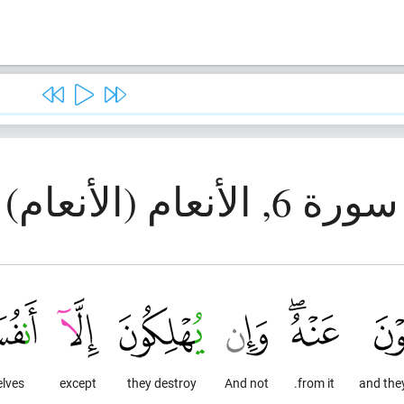
سورة 6, الأنعام (الأنعام)
lves
except
they destroy
And not
from it.
and the