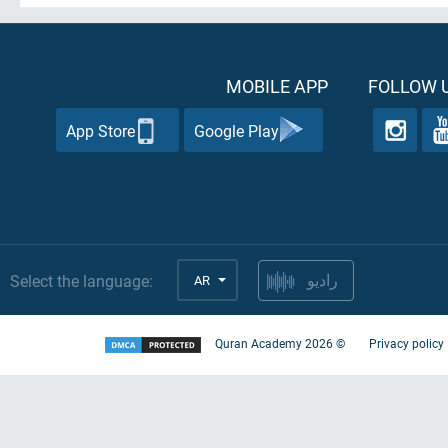
MOBILE APP
FOLLOW U
App Store
Google Play
Select the language:
AR
راديو
Quran Academy
2026
©
Privacy policy