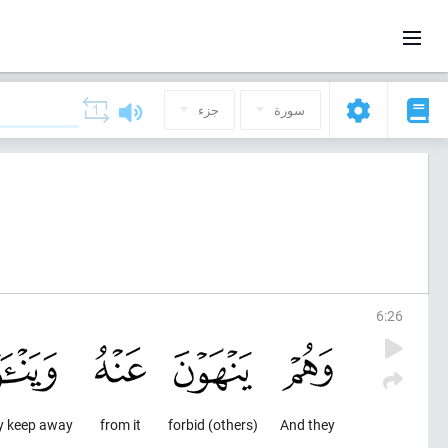
سورة
جزء
6
:
26
y keep away
from it
forbid (others)
And they