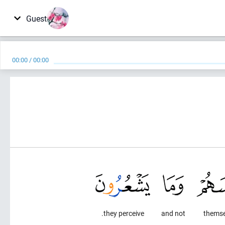
Guest
00:00
/
00:00
they perceive.
and not
themse