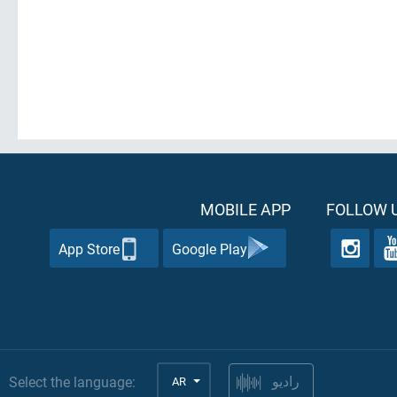
MOBILE APP
FOLLOW U
App Store
Google Play
Select the language:
AR
راديو