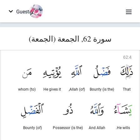
Guest
سورة 62, الجمعة (الجمعة)
62
:
4
(to) whom
He gives it
(of) Allah,
(is the) Bounty
That
(of) Bounty
(is the) Possessor
And Allah
He wills.